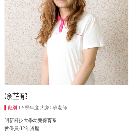
凃芷郁
115學年度 大象C班老師
明新科技大學幼兒保育系
教保員-12年資歷