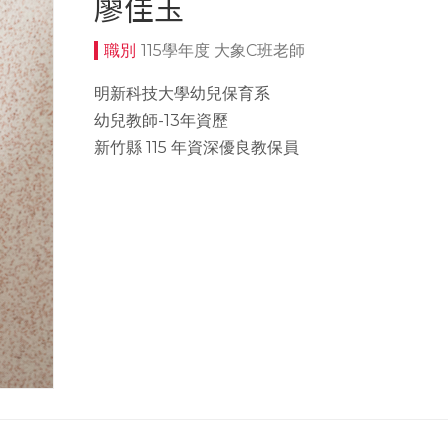
廖佳玉
115學年度 大象C班老師
明新科技大學幼兒保育系
幼兒教師-13年資歷
新竹縣 115 年資深優良教保員