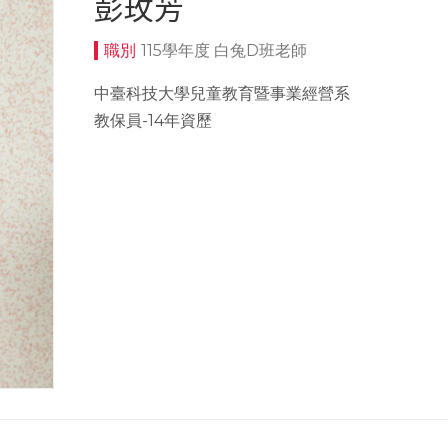
彭玫芳
115學年度 白兔D班老師
中臺科技大學兒童教育暨事業經營系
教保員-14年資歷